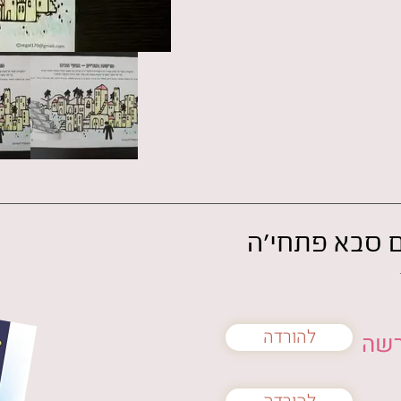
סבא פתחי'ה
להורדה
רשה