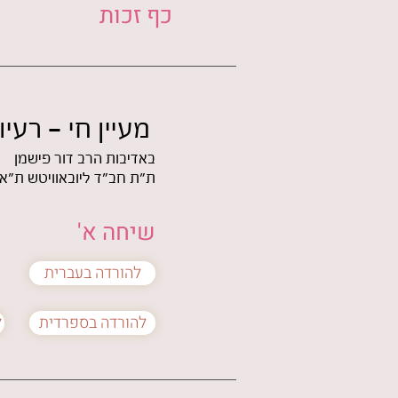
כף זכות
מעיין חי - רע
באדיבות הרב דור פישמן
ת"ת חב"ד ליובאוויטש ת"א
שיחה א'
להורדה בעברית
להורדה בספרדית
ל