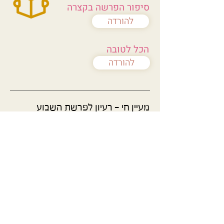
סיפור הפרשה בקצרה
להורדה
הכל לטובה
להורדה
מעיין חי - רעיון לפרשת השבוע
באדיבות הרב דור פישמן
ת"ת חב"ד ליובאוויטש ת"א - ארץ הקודש
שיחה א'
להורדה בעברית
להורדה בספרדית
להורדה בפורטוגזית